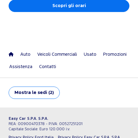
Scopri gli orari
Auto
Veicoli Commerciali
Usato
Promozioni
Assistenza
Contatti
Mostra
le sedi (2)
Easy Car S.P.A. S.P.A.
REA: 00900470378 - P.IVA: 00527251201
Capitale Sociale: Euro 120.000 i.v.
Privacy Policy Ford Italia
Privacy Policy Easy Car S.P.A. S.P.A.