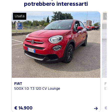
potrebbero interessarti
Usata
Usa
FIAT
FO
500X 1.0 T3 120 CV Lounge
EcoS
€ 14.900
€ 1