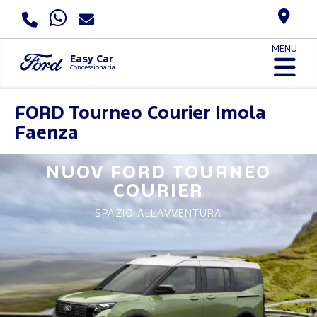
MENU
Easy Car
Concessionaria
FORD
Tourneo Courier Imola
Faenza
NUOV FORD
TOURNEO
COURIER
SPAZIO ALL’AVVENTURA